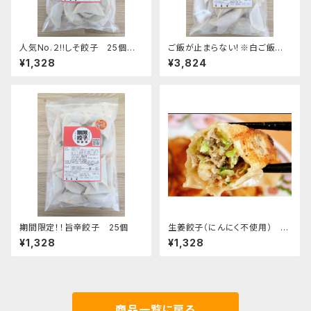
人気No.２!!しそ餃子 25個
ご飯が止まらない！※白ご飯専
用餃子90個（30個×3）
¥1,328
¥3,824
期間限定！！旨辛餃子 25個
生姜餃子（にんにく不使用） 3
0個
¥1,328
¥1,328
商品一覧に戻る