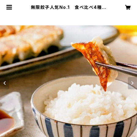
無限餃子人気No.1 食べ比べ4種セ
ット！ | 無限餃子製造所